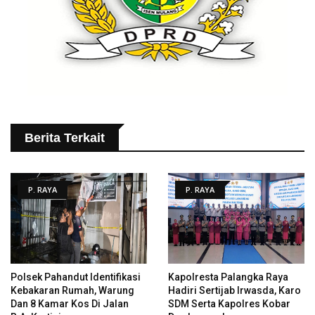
Berita Terkait
P. RAYA
P. RAYA
Polsek Pahandut Identifikasi
Kapolresta Palangka Raya
Kebakaran Rumah, Warung
Hadiri Sertijab Irwasda, Karo
Dan 8 Kamar Kos Di Jalan
SDM Serta Kapolres Kobar