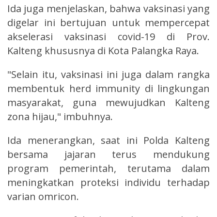
Ida juga menjelaskan, bahwa vaksinasi yang
digelar ini bertujuan untuk mempercepat
akselerasi vaksinasi covid-19 di Prov.
Kalteng khususnya di Kota Palangka Raya.
"Selain itu, vaksinasi ini juga dalam rangka
membentuk herd immunity di lingkungan
masyarakat, guna mewujudkan Kalteng
zona hijau," imbuhnya.
Ida menerangkan, saat ini Polda Kalteng
bersama jajaran terus mendukung
program pemerintah, terutama dalam
meningkatkan proteksi individu terhadap
varian omricon.