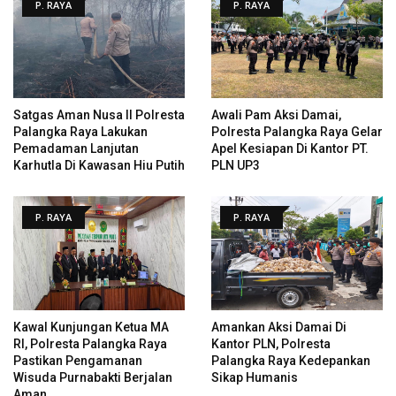
P. RAYA
P. RAYA
Satgas Aman Nusa II Polresta
Awali Pam Aksi Damai,
Palangka Raya Lakukan
Polresta Palangka Raya Gelar
Pemadaman Lanjutan
Apel Kesiapan Di Kantor PT.
Karhutla Di Kawasan Hiu Putih
PLN UP3
P. RAYA
P. RAYA
Kawal Kunjungan Ketua MA
Amankan Aksi Damai Di
RI, Polresta Palangka Raya
Kantor PLN, Polresta
Pastikan Pengamanan
Palangka Raya Kedepankan
Wisuda Purnabakti Berjalan
Sikap Humanis
Aman