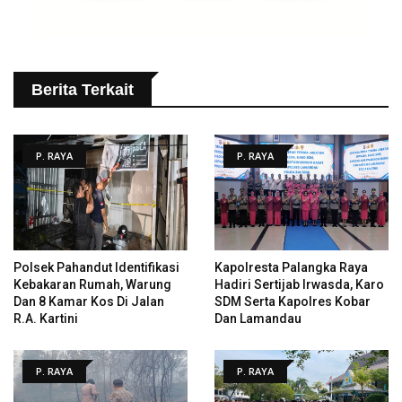
Berita Terkait
P. RAYA
P. RAYA
Polsek Pahandut Identifikasi
Kapolresta Palangka Raya
Kebakaran Rumah, Warung
Hadiri Sertijab Irwasda, Karo
Dan 8 Kamar Kos Di Jalan
SDM Serta Kapolres Kobar
R.A. Kartini
Dan Lamandau
P. RAYA
P. RAYA