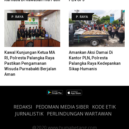
P. RAYA
P. RAYA
Kawal Kunjungan Ketua MA
Amankan Aksi Damai Di
RI, Polresta Palangka Raya
Kantor PLN, Polresta
Pastikan Pengamanan
Palangka Raya Kedepankan
Wisuda Purnabakti Berjalan
Sikap Humanis
Aman
REDAKSI
PEDOMAN MEDIA SIBER
KODE ETIK
JURNALISTIK
PERLINDUNGAN WARTAWAN
@2020 www.humabetang.com