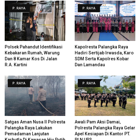
P. RAYA
P. RAYA
Polsek Pahandut Identifikasi
Kapolresta Palangka Raya
Kebakaran Rumah, Warung
Hadiri Sertijab Irwasda, Karo
Dan 8 Kamar Kos Di Jalan
SDM Serta Kapolres Kobar
R.A. Kartini
Dan Lamandau
P. RAYA
P. RAYA
Satgas Aman Nusa II Polresta
Awali Pam Aksi Damai,
Palangka Raya Lakukan
Polresta Palangka Raya Gelar
Pemadaman Lanjutan
Apel Kesiapan Di Kantor PT.
Karhutla Di Kawasan Hiu Putih
PLN UP3