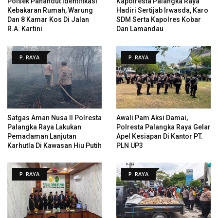
Polsek Pahandut Identifikasi
Kapolresta Palangka Raya
Kebakaran Rumah, Warung
Hadiri Sertijab Irwasda, Karo
Dan 8 Kamar Kos Di Jalan
SDM Serta Kapolres Kobar
R.A. Kartini
Dan Lamandau
P. RAYA
P. RAYA
Satgas Aman Nusa II Polresta
Awali Pam Aksi Damai,
Palangka Raya Lakukan
Polresta Palangka Raya Gelar
Pemadaman Lanjutan
Apel Kesiapan Di Kantor PT.
Karhutla Di Kawasan Hiu Putih
PLN UP3
P. RAYA
P. RAYA