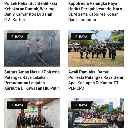
Polsek Pahandut Identifikasi
Kapolresta Palangka Raya
Kebakaran Rumah, Warung
Hadiri Sertijab Irwasda, Karo
Dan 8 Kamar Kos Di Jalan
SDM Serta Kapolres Kobar
R.A. Kartini
Dan Lamandau
P. RAYA
P. RAYA
Satgas Aman Nusa II Polresta
Awali Pam Aksi Damai,
Palangka Raya Lakukan
Polresta Palangka Raya Gelar
Pemadaman Lanjutan
Apel Kesiapan Di Kantor PT.
Karhutla Di Kawasan Hiu Putih
PLN UP3
P. RAYA
P. RAYA