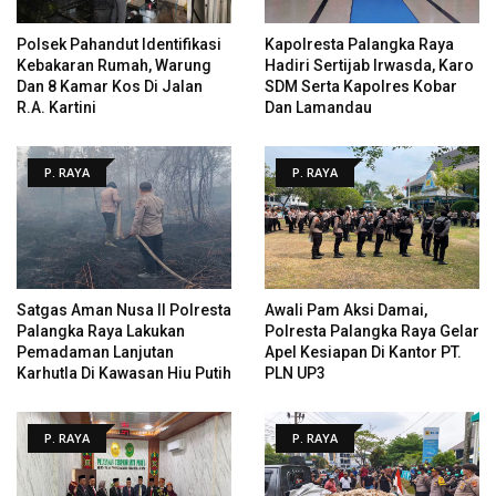
Polsek Pahandut Identifikasi
Kapolresta Palangka Raya
Kebakaran Rumah, Warung
Hadiri Sertijab Irwasda, Karo
Dan 8 Kamar Kos Di Jalan
SDM Serta Kapolres Kobar
R.A. Kartini
Dan Lamandau
P. RAYA
P. RAYA
Satgas Aman Nusa II Polresta
Awali Pam Aksi Damai,
Palangka Raya Lakukan
Polresta Palangka Raya Gelar
Pemadaman Lanjutan
Apel Kesiapan Di Kantor PT.
Karhutla Di Kawasan Hiu Putih
PLN UP3
P. RAYA
P. RAYA