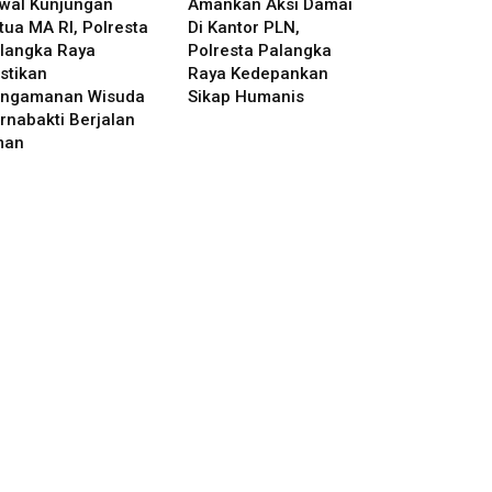
wal Kunjungan
Amankan Aksi Damai
tua MA RI, Polresta
Di Kantor PLN,
langka Raya
Polresta Palangka
stikan
Raya Kedepankan
ngamanan Wisuda
Sikap Humanis
rnabakti Berjalan
man