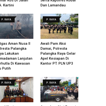
mar Kos Di Jalan
Serta Kapolres Kobar
A. Kartini
Dan Lamandau
P. RAYA
P. RAYA
tgas Aman Nusa II
Awali Pam Aksi
lresta Palangka
Damai, Polresta
ya Lakukan
Palangka Raya Gelar
madaman Lanjutan
Apel Kesiapan Di
rhutla Di Kawasan
Kantor PT. PLN UP3
u Putih
P. RAYA
P. RAYA