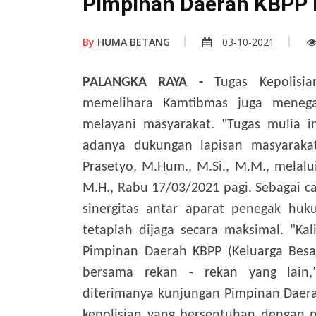
Pimpinan Daerah KBPP P
By
HUMA BETANG
03-10-2021
PALANGKA RAYA -
Tugas Kepolisi
memelihara Kamtibmas juga menega
melayani masyarakat. "Tugas mulia i
adanya dukungan lapisan masyarakat,
Prasetyo, M.Hum., M.Si., M.M., melalu
M.H., Rabu 17/03/2021 pagi. Sebagai c
sinergitas antar aparat penegak hu
tetaplah dijaga secara maksimal. "Ka
Pimpinan Daerah KBPP (Keluarga Besar
bersama rekan - rekan yang lain
diterimanya kunjungan Pimpinan Daerah
kepolisian yang bersentuhan dengan m