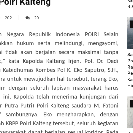
olri Kalteng
Ka
R.
202
20
an Negara Republik Indonesia POLRI Selain
kkan hukum serta melindungi, mengayomi,
ni tidak akan berjalan secara maksimal tanpa
Sa
Po
" kata Kapolda Kalteng Irjen. Pol. Dr. Dedi
Ra
i Kabidhumas Kombes Pol K. Eko Saputro, S.H.,
Pe
ara untuk mewujudkan hal tersebut, terang Eko,
Ka
Hi
kum dengan seluruh lapisan masyarakat harus
li ini, Kapolda telah menerima kunjungan dari
 Putra Putri) Polri Kalteng saudara M. Fatoni
," sambungnya. Eko mengharapkan, dengan
 KBPP Polri Kalteng tersebut, seluruh kegiatan
asyarakat dapat berjalan sesuai koridor. Pada