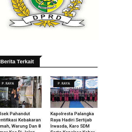
Berita Terkait
P. RAYA
P. RAYA
lsek Pahandut
Kapolresta Palangka
entifikasi Kebakaran
Raya Hadiri Sertijab
mah, Warung Dan 8
Irwasda, Karo SDM