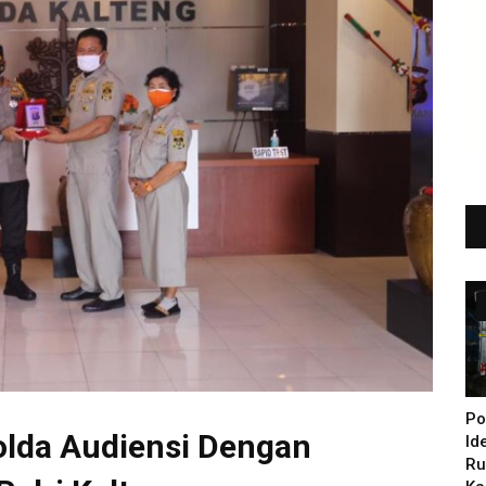
Po
olda Audiensi Dengan
Id
Ru