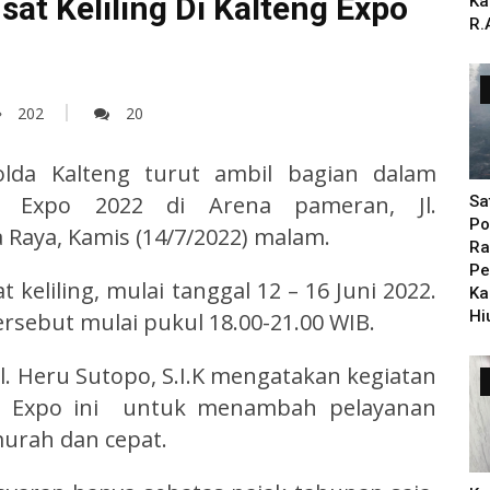
at Keliling Di Kalteng Expo
Ka
R.
202
20
olda Kalteng turut ambil bagian dalam
g Expo 2022 di Arena pameran, Jl.
Sa
Po
Raya, Kamis (14/7/2022) malam.
Ra
Pe
eliling, mulai tanggal 12 – 16 Juni 2022.
Ka
Hi
rsebut mulai pukul 18.00-21.00 WIB.
l. Heru Sutopo, S.I.K mengatakan kegiatan
ng Expo ini untuk menambah pelayanan
urah dan cepat.