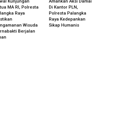
wal Kunjungan
Amankan Aksi Damai
tua MA RI, Polresta
Di Kantor PLN,
langka Raya
Polresta Palangka
stikan
Raya Kedepankan
ngamanan Wisuda
Sikap Humanis
rnabakti Berjalan
man