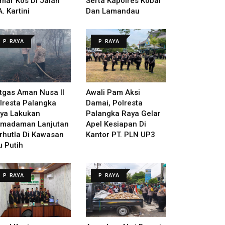
mar Kos Di Jalan
Serta Kapolres Kobar
A. Kartini
Dan Lamandau
P. RAYA
P. RAYA
tgas Aman Nusa II
Awali Pam Aksi
lresta Palangka
Damai, Polresta
ya Lakukan
Palangka Raya Gelar
madaman Lanjutan
Apel Kesiapan Di
rhutla Di Kawasan
Kantor PT. PLN UP3
u Putih
P. RAYA
P. RAYA