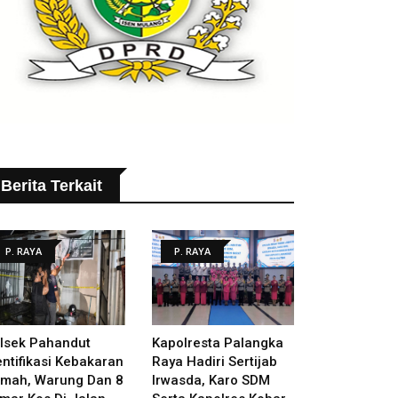
Berita Terkait
P. RAYA
P. RAYA
lsek Pahandut
Kapolresta Palangka
entifikasi Kebakaran
Raya Hadiri Sertijab
mah, Warung Dan 8
Irwasda, Karo SDM