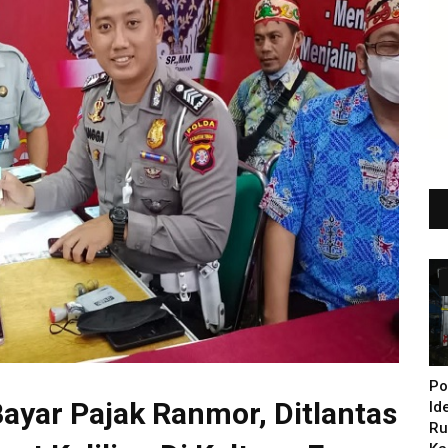
Po
yar Pajak Ranmor, Ditlantas
Id
Ru