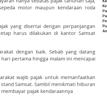
ayaran hanya sebatas pajak tahunan saja,
Ka
Ke
 sepeda motor maupun kendaraan roda
Pa
Pa
Pe
jak yang disertai dengan perpanjangan
Pu
A
 tetap harus dilakukan di kantor Samsat
arakat dengan baik. Sebab yang datang
 hari pertama hingga malam ini mencapai
arakat wajib pajak untuk memanfaatkan
stand Samsat. Sambil menikmati hiburan
at membayar pajak kendaraannya