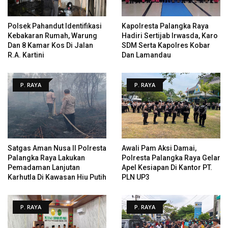
Polsek Pahandut Identifikasi
Kapolresta Palangka Raya
Kebakaran Rumah, Warung
Hadiri Sertijab Irwasda, Karo
Dan 8 Kamar Kos Di Jalan
SDM Serta Kapolres Kobar
R.A. Kartini
Dan Lamandau
P. RAYA
P. RAYA
Satgas Aman Nusa II Polresta
Awali Pam Aksi Damai,
Palangka Raya Lakukan
Polresta Palangka Raya Gelar
Pemadaman Lanjutan
Apel Kesiapan Di Kantor PT.
Karhutla Di Kawasan Hiu Putih
PLN UP3
P. RAYA
P. RAYA