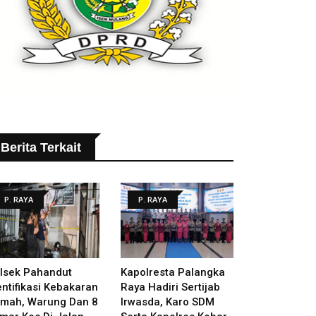
Berita Terkait
P. RAYA
P. RAYA
lsek Pahandut
Kapolresta Palangka
entifikasi Kebakaran
Raya Hadiri Sertijab
mah, Warung Dan 8
Irwasda, Karo SDM