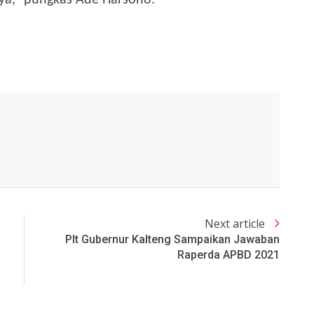
a,” pungkas Ade Harsono.
Next article
Plt Gubernur Kalteng Sampaikan Jawaban
Raperda APBD 2021