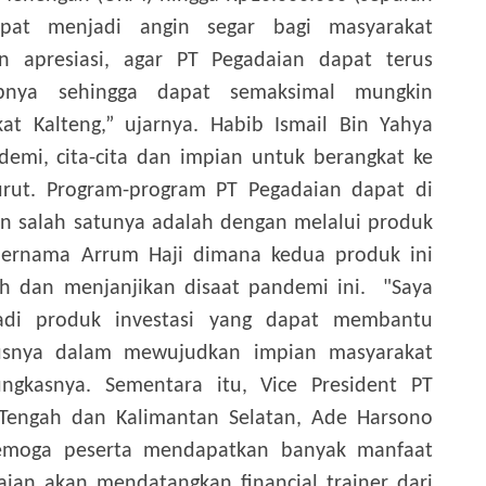
pat menjadi angin segar bagi masyarakat
an apresiasi, agar PT Pegadaian dapat terus
pnya sehingga dapat semaksimal mungkin
t Kalteng,” ujarnya.
Habib Ismail Bin Yahya
emi, cita-cita dan impian untuk berangkat ke
urut. Program-program PT Pegadaian dapat di
 salah satunya adalah dengan melalui produk
ernama Arrum Haji dimana kedua produk ini
rah dan menjanjikan disaat pandemi ini.
"Saya
adi produk investasi yang dapat membantu
susnya dalam mewujudkan impian masyarakat
ungkasnya.
Sementara itu, Vice President PT
 Tengah dan Kalimantan Selatan, Ade Harsono
emoga peserta mendapatkan banyak manfaat
aian akan mendatangkan financial trainer dari