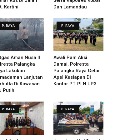
mar Kos Di Jalan
Serta Kapolres Kobar
A. Kartini
Dan Lamandau
P. RAYA
P. RAYA
tgas Aman Nusa II
Awali Pam Aksi
lresta Palangka
Damai, Polresta
ya Lakukan
Palangka Raya Gelar
madaman Lanjutan
Apel Kesiapan Di
rhutla Di Kawasan
Kantor PT. PLN UP3
u Putih
P. RAYA
P. RAYA