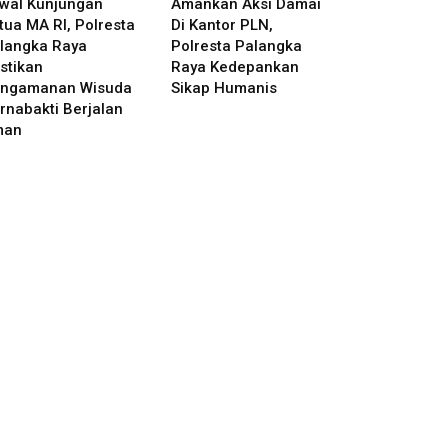
wal Kunjungan
Amankan Aksi Damai
tua MA RI, Polresta
Di Kantor PLN,
langka Raya
Polresta Palangka
stikan
Raya Kedepankan
ngamanan Wisuda
Sikap Humanis
rnabakti Berjalan
man