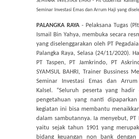
SEMINAR INVESTASI EMAS - Plt Gubernur Kalteng
Seminar Investasi Emas dan Arrum Haji yang disel
PALANGKA RAYA
- Pelaksana Tugas (Pl
Ismail Bin Yahya, membuka secara resm
yang diselenggarakan oleh PT Pegadaian
Palangka Raya, Selasa (24/11/2020).
Ha
PT Taspen, PT Jamkrindo, PT Askrin
SYAMSUL BAHRI, Trainer Bussiness Me
Seminar Investasi Emas dan Arrum 
Kalsel.
“Seluruh peserta yang hadir
pengetahuan yang nanti dipaparkan 
kegiatan ini bisa membantu menaikkan
dalam sambutannya.
Ia menyebut, PT 
yaitu sejak tahun 1901 yang merupa
bidang keuangan non bank dengan 