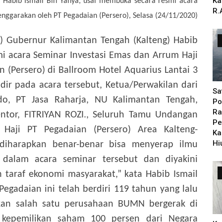
Ka
 Habib Ismail Bin Yahya, usai membuka secara resmi acara
R.
enggarakan oleh PT Pegadaian (Persero), Selasa (24/11/2020)
t) Gubernur Kalimantan Tengah (Kalteng) Habib
i acara Seminar Investasi Emas dan Arrum Haji
 (Persero) di Ballroom Hotel Aquarius Lantai 3
dir pada acara tersebut, Ketua/Perwakilan dari
Sa
do, PT Jasa Raharja, NU Kalimantan Tengah,
Po
Ra
ntor, FITRIYAN ROZI., Seluruh Tamu Undangan
Pe
Haji PT Pegadaian (Persero) Area Kalteng-
Ka
Hi
 diharapkan benar-benar bisa menyerap ilmu
dalam acara seminar tersebut dan diyakini
 taraf ekonomi masyarakat,” kata Habib Ismail
Pegadaian ini telah berdiri 119 tahun yang lalu
kan salah satu perusahaan BUMN bergerak di
kepemilikan saham 100 persen dari Negara