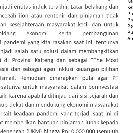
Ka
jadi entitas induk terakhir.
Latar belakang dan
Ke
Pa
ncegah ijon atau rentenir dan pinjaman tidak
Pa
kan kesejahteraan masyarakat kecil dan untuk
Pe
Pu
idang ekonomi serta pembangunan
A
 pandemi yang kita rasakan saat ini, tentunya
njadi salah satu solusi dalam membangkitkan
 di Provinsi Kalteng dan sebagai “The Most
sia dan sebagai agen inklusi keuangan pilihan
Ismail.
Kemudian diharapkan pula agar PT
-satunya untuk masyarakat dalam berinvestasi
k, karena apabila ditinjau dari sisi sejarah dan
 cukup dekat dan mendukung ekonomi masyarakat
erkait keadaan pandemi yang terjadi saat ini di
at memberikan bantuan pinjaman lunak kepada
 Menengah (UKM) hingga Rp10.000.000 (sepuluh