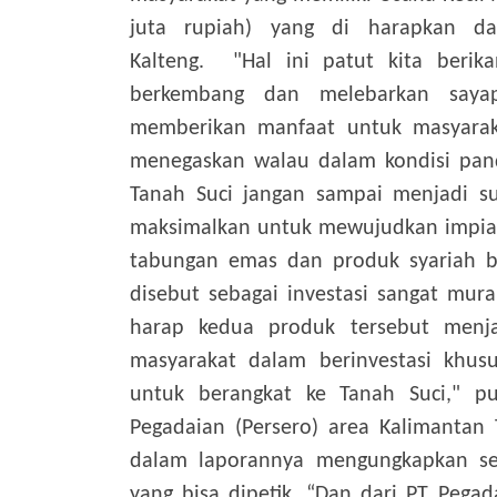
juta rupiah) yang di harapkan da
Kalteng.
"Hal ini patut kita berik
berkembang dan melebarkan saya
memberikan manfaat untuk masyaraka
menegaskan walau dalam kondisi pand
Tanah Suci jangan sampai menjadi s
maksimalkan untuk mewujudkan impian
tabungan emas dan produk syariah b
disebut sebagai investasi sangat mu
harap kedua produk tersebut menj
masyarakat dalam berinvestasi khu
untuk berangkat ke Tanah Suci," p
Pegadaian (Persero) area Kalimantan
dalam laporannya mengungkapkan s
yang bisa dipetik.
“Dan dari PT Pegad