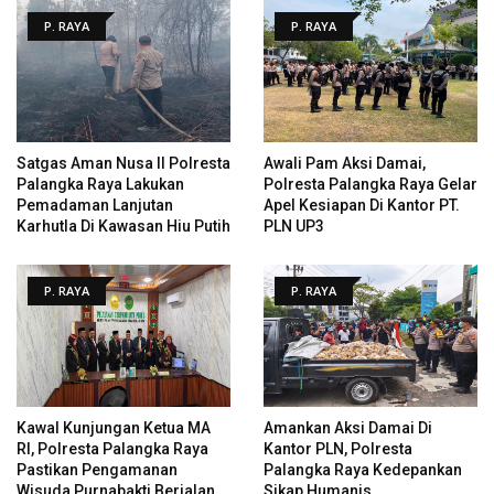
P. RAYA
P. RAYA
Satgas Aman Nusa II Polresta
Awali Pam Aksi Damai,
Palangka Raya Lakukan
Polresta Palangka Raya Gelar
Pemadaman Lanjutan
Apel Kesiapan Di Kantor PT.
Karhutla Di Kawasan Hiu Putih
PLN UP3
P. RAYA
P. RAYA
Kawal Kunjungan Ketua MA
Amankan Aksi Damai Di
RI, Polresta Palangka Raya
Kantor PLN, Polresta
Pastikan Pengamanan
Palangka Raya Kedepankan
Wisuda Purnabakti Berjalan
Sikap Humanis