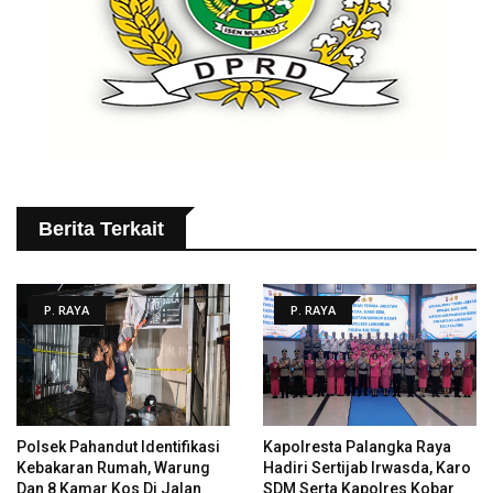
Berita Terkait
P. RAYA
P. RAYA
Polsek Pahandut Identifikasi
Kapolresta Palangka Raya
Kebakaran Rumah, Warung
Hadiri Sertijab Irwasda, Karo
Dan 8 Kamar Kos Di Jalan
SDM Serta Kapolres Kobar