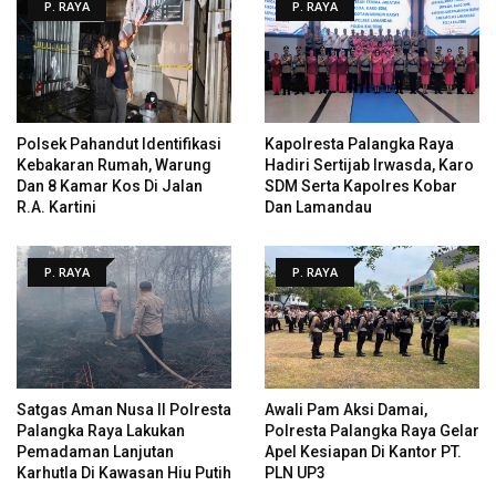
P. RAYA
P. RAYA
Polsek Pahandut Identifikasi
Kapolresta Palangka Raya
Kebakaran Rumah, Warung
Hadiri Sertijab Irwasda, Karo
Dan 8 Kamar Kos Di Jalan
SDM Serta Kapolres Kobar
R.A. Kartini
Dan Lamandau
P. RAYA
P. RAYA
Satgas Aman Nusa II Polresta
Awali Pam Aksi Damai,
Palangka Raya Lakukan
Polresta Palangka Raya Gelar
Pemadaman Lanjutan
Apel Kesiapan Di Kantor PT.
Karhutla Di Kawasan Hiu Putih
PLN UP3