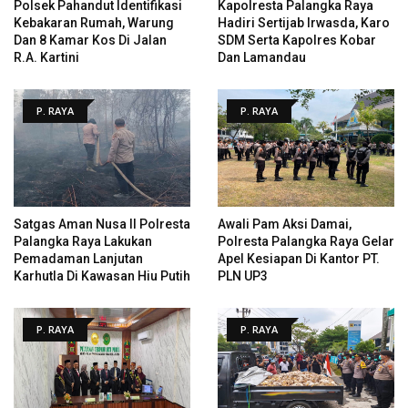
Polsek Pahandut Identifikasi
Kapolresta Palangka Raya
Kebakaran Rumah, Warung
Hadiri Sertijab Irwasda, Karo
Dan 8 Kamar Kos Di Jalan
SDM Serta Kapolres Kobar
R.A. Kartini
Dan Lamandau
P. RAYA
P. RAYA
Satgas Aman Nusa II Polresta
Awali Pam Aksi Damai,
Palangka Raya Lakukan
Polresta Palangka Raya Gelar
Pemadaman Lanjutan
Apel Kesiapan Di Kantor PT.
Karhutla Di Kawasan Hiu Putih
PLN UP3
P. RAYA
P. RAYA