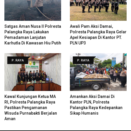
Satgas Aman Nusa II Polresta
Awali Pam Aksi Damai,
Palangka Raya Lakukan
Polresta Palangka Raya Gelar
Pemadaman Lanjutan
Apel Kesiapan Di Kantor PT.
Karhutla Di Kawasan Hiu Putih
PLN UP3
P. RAYA
P. RAYA
Kawal Kunjungan Ketua MA
Amankan Aksi Damai Di
RI, Polresta Palangka Raya
Kantor PLN, Polresta
Pastikan Pengamanan
Palangka Raya Kedepankan
Wisuda Purnabakti Berjalan
Sikap Humanis
Aman