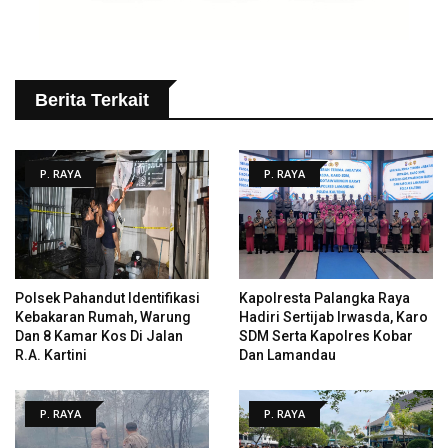
Berita Terkait
P. RAYA
P. RAYA
Polsek Pahandut Identifikasi
Kapolresta Palangka Raya
Kebakaran Rumah, Warung
Hadiri Sertijab Irwasda, Karo
Dan 8 Kamar Kos Di Jalan
SDM Serta Kapolres Kobar
R.A. Kartini
Dan Lamandau
P. RAYA
P. RAYA