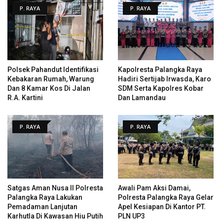
P. RAYA
P. RAYA
Polsek Pahandut Identifikasi
Kapolresta Palangka Raya
Kebakaran Rumah, Warung
Hadiri Sertijab Irwasda, Karo
Dan 8 Kamar Kos Di Jalan
SDM Serta Kapolres Kobar
R.A. Kartini
Dan Lamandau
P. RAYA
P. RAYA
Satgas Aman Nusa II Polresta
Awali Pam Aksi Damai,
Palangka Raya Lakukan
Polresta Palangka Raya Gelar
Pemadaman Lanjutan
Apel Kesiapan Di Kantor PT.
Karhutla Di Kawasan Hiu Putih
PLN UP3