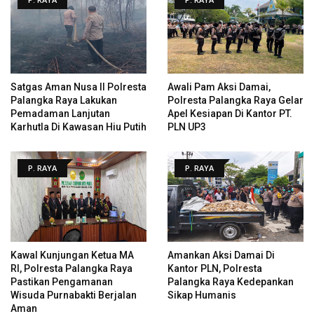
Satgas Aman Nusa II Polresta
Awali Pam Aksi Damai,
Palangka Raya Lakukan
Polresta Palangka Raya Gelar
Pemadaman Lanjutan
Apel Kesiapan Di Kantor PT.
Karhutla Di Kawasan Hiu Putih
PLN UP3
P. RAYA
P. RAYA
Kawal Kunjungan Ketua MA
Amankan Aksi Damai Di
RI, Polresta Palangka Raya
Kantor PLN, Polresta
Pastikan Pengamanan
Palangka Raya Kedepankan
Wisuda Purnabakti Berjalan
Sikap Humanis
Aman