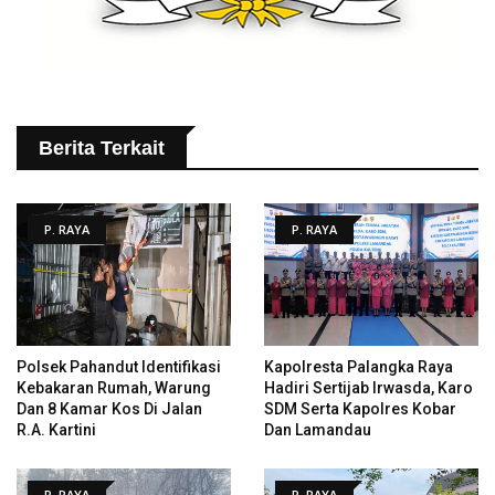
Berita Terkait
P. RAYA
P. RAYA
Polsek Pahandut Identifikasi
Kapolresta Palangka Raya
Kebakaran Rumah, Warung
Hadiri Sertijab Irwasda, Karo
Dan 8 Kamar Kos Di Jalan
SDM Serta Kapolres Kobar
R.A. Kartini
Dan Lamandau
P. RAYA
P. RAYA