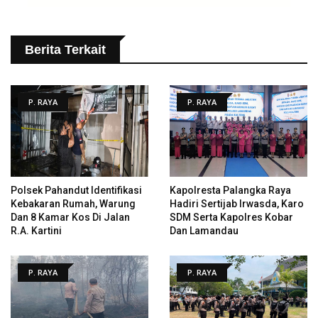
Berita Terkait
P. RAYA
P. RAYA
Polsek Pahandut Identifikasi
Kapolresta Palangka Raya
Kebakaran Rumah, Warung
Hadiri Sertijab Irwasda, Karo
Dan 8 Kamar Kos Di Jalan
SDM Serta Kapolres Kobar
R.A. Kartini
Dan Lamandau
P. RAYA
P. RAYA