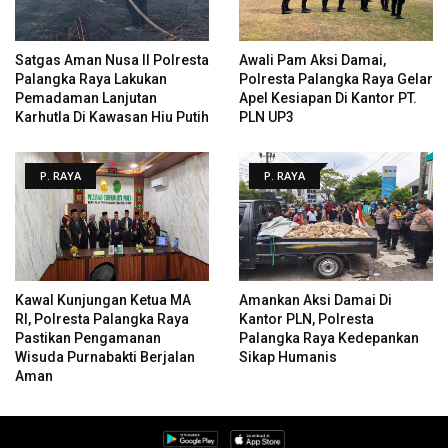
Satgas Aman Nusa II Polresta
Awali Pam Aksi Damai,
Palangka Raya Lakukan
Polresta Palangka Raya Gelar
Pemadaman Lanjutan
Apel Kesiapan Di Kantor PT.
Karhutla Di Kawasan Hiu Putih
PLN UP3
P. RAYA
P. RAYA
Kawal Kunjungan Ketua MA
Amankan Aksi Damai Di
RI, Polresta Palangka Raya
Kantor PLN, Polresta
Pastikan Pengamanan
Palangka Raya Kedepankan
Wisuda Purnabakti Berjalan
Sikap Humanis
Aman