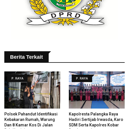
Berita Terkait
P. RAYA
P. RAYA
Polsek Pahandut Identifikasi
Kapolresta Palangka Raya
Kebakaran Rumah, Warung
Hadiri Sertijab Irwasda, Karo
Dan 8 Kamar Kos Di Jalan
SDM Serta Kapolres Kobar