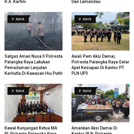
R.A. Kartini
Dan Lamandau
P. RAYA
P. RAYA
Satgas Aman Nusa II Polresta
Awali Pam Aksi Damai,
Palangka Raya Lakukan
Polresta Palangka Raya Gelar
Pemadaman Lanjutan
Apel Kesiapan Di Kantor PT.
Karhutla Di Kawasan Hiu Putih
PLN UP3
P. RAYA
P. RAYA
Kawal Kunjungan Ketua MA
Amankan Aksi Damai Di
RI, Polresta Palangka Raya
Kantor PLN, Polresta