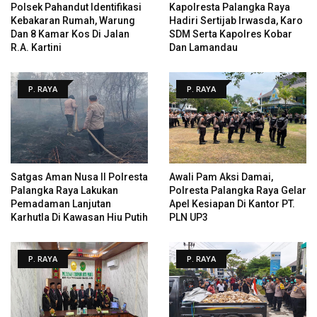
Polsek Pahandut Identifikasi
Kapolresta Palangka Raya
Kebakaran Rumah, Warung
Hadiri Sertijab Irwasda, Karo
Dan 8 Kamar Kos Di Jalan
SDM Serta Kapolres Kobar
R.A. Kartini
Dan Lamandau
P. RAYA
P. RAYA
Satgas Aman Nusa II Polresta
Awali Pam Aksi Damai,
Palangka Raya Lakukan
Polresta Palangka Raya Gelar
Pemadaman Lanjutan
Apel Kesiapan Di Kantor PT.
Karhutla Di Kawasan Hiu Putih
PLN UP3
P. RAYA
P. RAYA