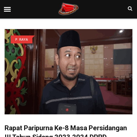
P. RAYA
Rapat Paripurna Ke-8 Masa Persidangan