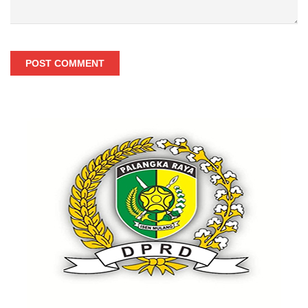
POST COMMENT