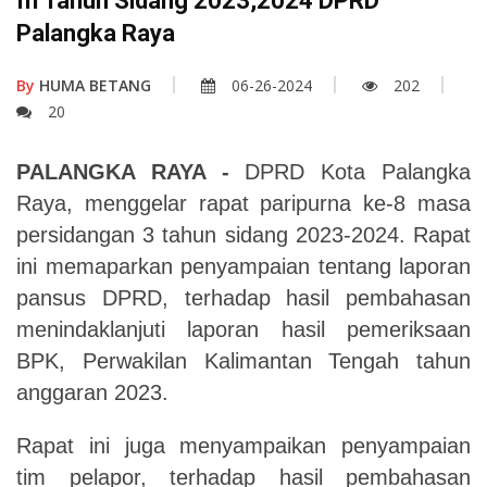
III Tahun Sidang 2023,2024 DPRD
Palangka Raya
By
HUMA BETANG
06-26-2024
202
20
PALANGKA RAYA -
DPRD Kota Palangka
Raya, menggelar rapat paripurna ke-8 masa
persidangan 3 tahun sidang 2023-2024.
Rapat
ini memaparkan penyampaian tentang laporan
pansus DPRD, terhadap hasil pembahasan
menindaklanjuti laporan hasil pemeriksaan
BPK, Perwakilan Kalimantan Tengah tahun
anggaran 2023.
Rapat ini juga menyampaikan penyampaian
tim pelapor, terhadap hasil pembahasan