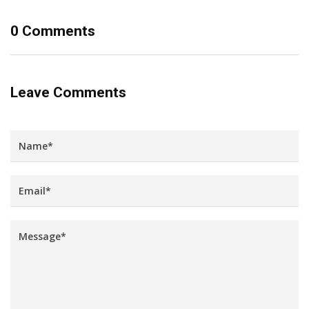
0 Comments
Leave Comments