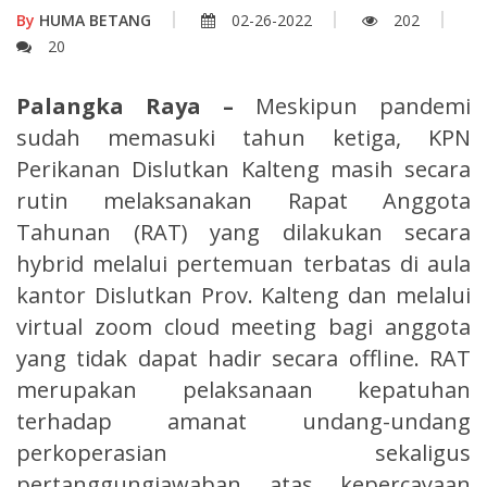
By
HUMA BETANG
02-26-2022
202
20
Palangka Raya –
Meskipun pandemi
sudah memasuki tahun ketiga, KPN
Perikanan Dislutkan Kalteng masih secara
rutin melaksanakan Rapat Anggota
Tahunan (RAT) yang dilakukan secara
hybrid melalui pertemuan terbatas di aula
kantor Dislutkan Prov. Kalteng dan melalui
virtual zoom cloud meeting bagi anggota
yang tidak dapat hadir secara offline. RAT
merupakan pelaksanaan kepatuhan
terhadap amanat undang-undang
perkoperasian sekaligus
pertanggungjawaban atas kepercayaan