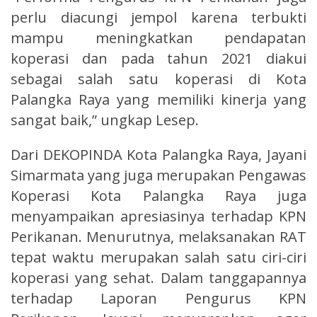
perlu diacungi jempol karena terbukti
mampu meningkatkan pendapatan
koperasi dan pada tahun 2021 diakui
sebagai salah satu koperasi di Kota
Palangka Raya yang memiliki kinerja yang
sangat baik,” ungkap Lesep.
Dari DEKOPINDA Kota Palangka Raya, Jayani
Simarmata yang juga merupakan Pengawas
Koperasi Kota Palangka Raya juga
menyampaikan apresiasinya terhadap KPN
Perikanan. Menurutnya, melaksanakan RAT
tepat waktu merupakan salah satu ciri-ciri
koperasi yang sehat. Dalam tanggapannya
terhadap Laporan Pengurus KPN