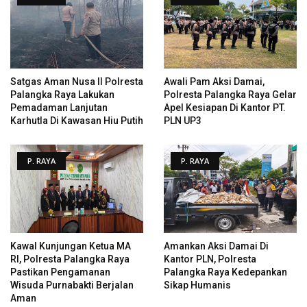
Satgas Aman Nusa II Polresta
Awali Pam Aksi Damai,
Palangka Raya Lakukan
Polresta Palangka Raya Gelar
Pemadaman Lanjutan
Apel Kesiapan Di Kantor PT.
Karhutla Di Kawasan Hiu Putih
PLN UP3
P. RAYA
P. RAYA
Kawal Kunjungan Ketua MA
Amankan Aksi Damai Di
RI, Polresta Palangka Raya
Kantor PLN, Polresta
Pastikan Pengamanan
Palangka Raya Kedepankan
Wisuda Purnabakti Berjalan
Sikap Humanis
Aman