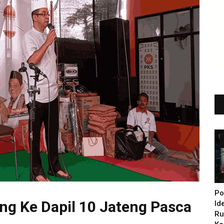
Po
ng Ke Dapil 10 Jateng Pasca
Id
Ru