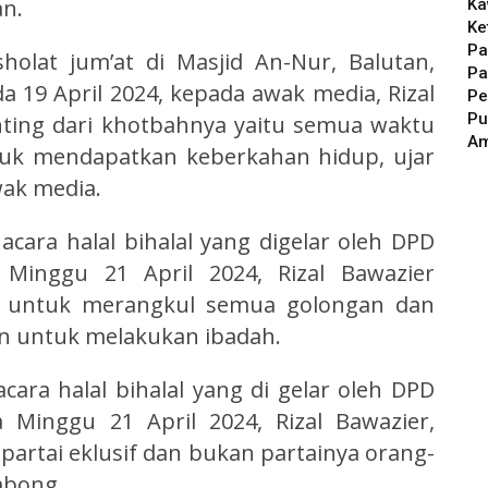
n.
Ka
Ke
Pa
olat jum’at di Masjid An-Nur, Balutan,
Pa
 19 April 2024, kepada awak media, Rizal
Pe
Pu
ting dari khotbahnya yaitu semua waktu
A
tuk mendapatkan keberkahan hidup, ujar
ak media.
ara halal bihalal yang digelar oleh DPD
inggu 21 April 2024, Rizal Bawazier
 untuk merangkul semua golongan dan
an untuk melakukan ibadah.
ra halal bihalal yang di gelar oleh DPD
Minggu 21 April 2024, Rizal Bawazier,
artai eklusif dan bukan partainya orang-
mbong.