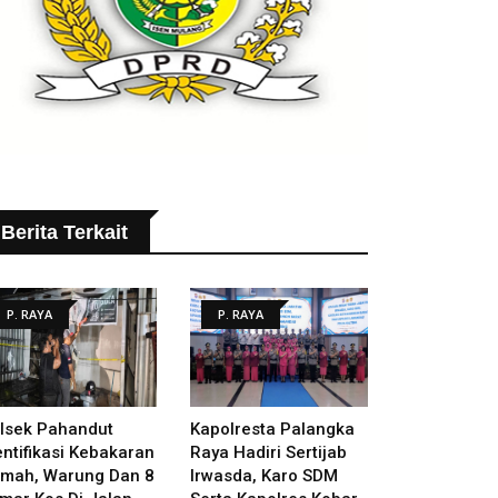
Berita Terkait
P. RAYA
P. RAYA
lsek Pahandut
Kapolresta Palangka
entifikasi Kebakaran
Raya Hadiri Sertijab
mah, Warung Dan 8
Irwasda, Karo SDM