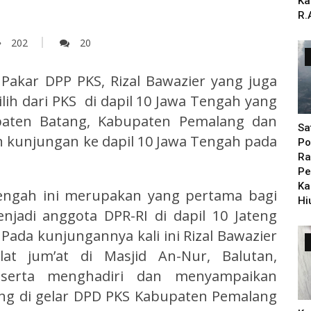
Ka
R.
202
20
akar DPP PKS, Rizal Bawazier yang juga
lih dari PKS di dapil 10 Jawa Tengah yang
upaten Batang, Kabupaten Pemalang dan
Sa
kunjungan ke dapil 10 Jawa Tengah pada
Po
Ra
Pe
Ka
Tengah ini merupakan yang pertama bagi
Hi
enjadi anggota DPR-RI di dapil 10 Jateng
 Pada kunjungannya kali ini Rizal Bawazier
t jum’at di Masjid An-Nur, Balutan,
 serta menghadiri dan menyampaikan
yang di gelar DPD PKS Kabupaten Pemalang