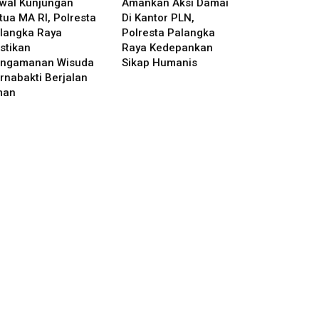
wal Kunjungan
Amankan Aksi Damai
tua MA RI, Polresta
Di Kantor PLN,
langka Raya
Polresta Palangka
stikan
Raya Kedepankan
ngamanan Wisuda
Sikap Humanis
rnabakti Berjalan
man