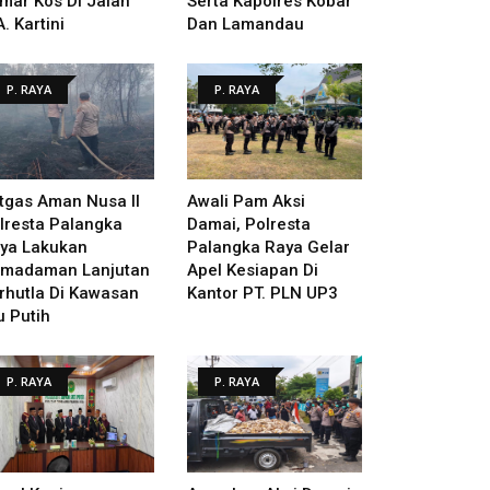
mar Kos Di Jalan
Serta Kapolres Kobar
A. Kartini
Dan Lamandau
P. RAYA
P. RAYA
tgas Aman Nusa II
Awali Pam Aksi
lresta Palangka
Damai, Polresta
ya Lakukan
Palangka Raya Gelar
madaman Lanjutan
Apel Kesiapan Di
rhutla Di Kawasan
Kantor PT. PLN UP3
u Putih
P. RAYA
P. RAYA