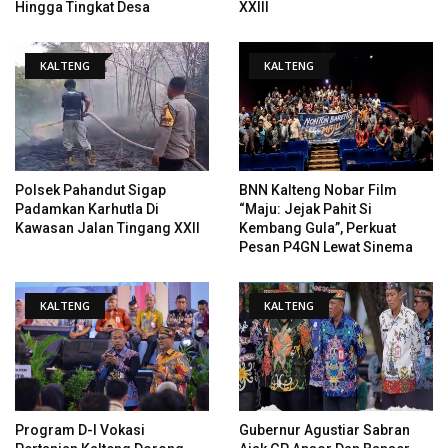
Hingga Tingkat Desa
XXIII
KALTENG
KALTENG
Polsek Pahandut Sigap
BNN Kalteng Nobar Film
Padamkan Karhutla Di
“Maju: Jejak Pahit Si
Kawasan Jalan Tingang XXII
Kembang Gula”, Perkuat
Pesan P4GN Lewat Sinema
KALTENG
KALTENG
Program D-I Vokasi
Gubernur Agustiar Sabran