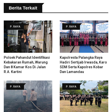
Berita Terkait
P. RAYA
P. RAYA
Polsek Pahandut Identifikasi
Kapolresta Palangka Raya
Kebakaran Rumah, Warung
Hadiri Sertijab Irwasda, Karo
Dan 8 Kamar Kos Di Jalan
SDM Serta Kapolres Kobar
R.A. Kartini
Dan Lamandau
P. RAYA
P. RAYA