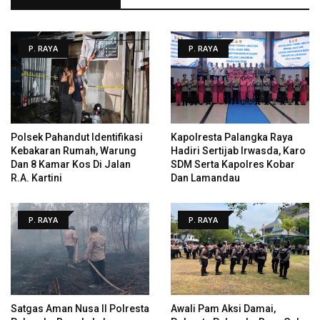
P. RAYA
P. RAYA
Polsek Pahandut Identifikasi
Kapolresta Palangka Raya
Kebakaran Rumah, Warung
Hadiri Sertijab Irwasda, Karo
Dan 8 Kamar Kos Di Jalan
SDM Serta Kapolres Kobar
R.A. Kartini
Dan Lamandau
P. RAYA
P. RAYA
Satgas Aman Nusa II Polresta
Awali Pam Aksi Damai,