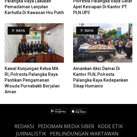
Palangka Raya Lakukan
Polresta Palangka Raya Gelar
Pemadaman Lanjutan
Apel Kesiapan Di Kantor PT.
Karhutla Di Kawasan Hiu Putih
PLN UP3
P. RAYA
P. RAYA
Kawal Kunjungan Ketua MA
Amankan Aksi Damai Di
RI, Polresta Palangka Raya
Kantor PLN, Polresta
Pastikan Pengamanan
Palangka Raya Kedepankan
Wisuda Purnabakti Berjalan
Sikap Humanis
Aman
REDAKSI
PEDOMAN MEDIA SIBER
KODE ETIK
JURNALISTIK
PERLINDUNGAN WARTAWAN