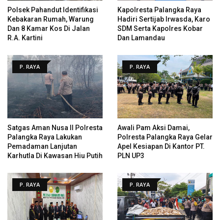
Polsek Pahandut Identifikasi
Kapolresta Palangka Raya
Kebakaran Rumah, Warung
Hadiri Sertijab Irwasda, Karo
Dan 8 Kamar Kos Di Jalan
SDM Serta Kapolres Kobar
R.A. Kartini
Dan Lamandau
P. RAYA
P. RAYA
Satgas Aman Nusa II Polresta
Awali Pam Aksi Damai,
Palangka Raya Lakukan
Polresta Palangka Raya Gelar
Pemadaman Lanjutan
Apel Kesiapan Di Kantor PT.
Karhutla Di Kawasan Hiu Putih
PLN UP3
P. RAYA
P. RAYA