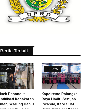
Berita Terkait
P. RAYA
P. RAYA
lsek Pahandut
Kapolresta Palangka
entifikasi Kebakaran
Raya Hadiri Sertijab
mah, Warung Dan 8
Irwasda, Karo SDM