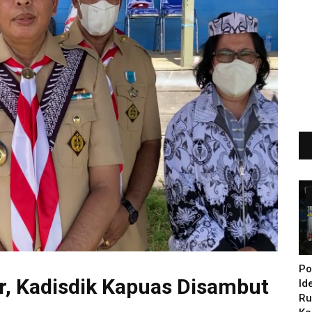
Po
r, Kadisdik Kapuas Disambut
Id
Ru