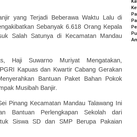
Ka
Ke
Pa
njir yang Terjadi Beberawa Waktu Lalu di
Pa
ngakibatkan Sebanyak 6.618 Orang Kepala
Pe
Pu
asuk Salah Satunya di Kecamatan Mandau
A
s, Haji Suwarno Muriyat Mengatakan,
PGRI Kapuas dan Kwartir Cabang Gerakan
enyerahkan Bantuan Paket Bahan Pokok
pak Musibah Banjir.
 Sei Pinang Kecamatan Mandau Talawang Ini
n Bantuan Perlengkapan Sekolah dari
ntuk Siswa SD dan SMP Berupa Pakaian