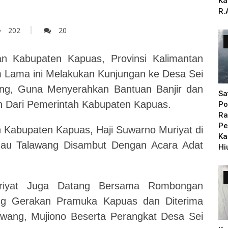
Ka
R.
202
20
n Kabupaten Kapuas, Provinsi Kalimantan
m Lama ini Melakukan Kunjungan ke Desa Sei
ng, Guna Menyerahkan Bantuan Banjir dan
Sa
h Dari Pemerintah Kabupaten Kapuas.
Po
Ra
Pe
 Kabupaten Kapuas, Haji Suwarno Muriyat di
Ka
au Talawang Disambut Dengan Acara Adat
Hi
riyat Juga Datang Bersama Rombongan
ng Gerakan Pramuka Kapuas dan Diterima
ang, Mujiono Beserta Perangkat Desa Sei