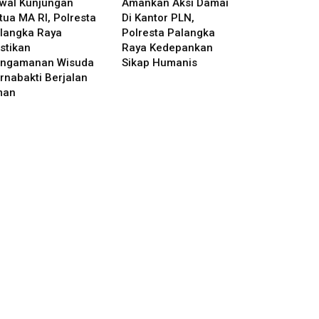
wal Kunjungan
Amankan Aksi Damai
tua MA RI, Polresta
Di Kantor PLN,
langka Raya
Polresta Palangka
stikan
Raya Kedepankan
ngamanan Wisuda
Sikap Humanis
rnabakti Berjalan
man