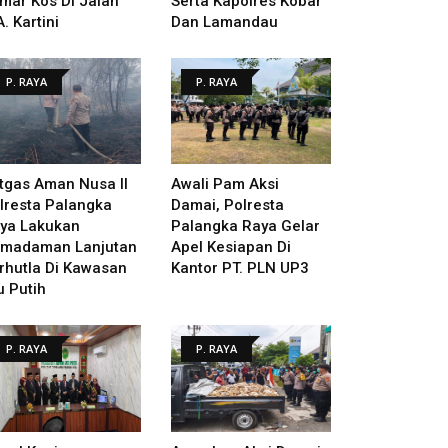
mar Kos Di Jalan
Serta Kapolres Kobar
A. Kartini
Dan Lamandau
P. RAYA
P. RAYA
tgas Aman Nusa II
Awali Pam Aksi
lresta Palangka
Damai, Polresta
ya Lakukan
Palangka Raya Gelar
madaman Lanjutan
Apel Kesiapan Di
rhutla Di Kawasan
Kantor PT. PLN UP3
u Putih
P. RAYA
P. RAYA