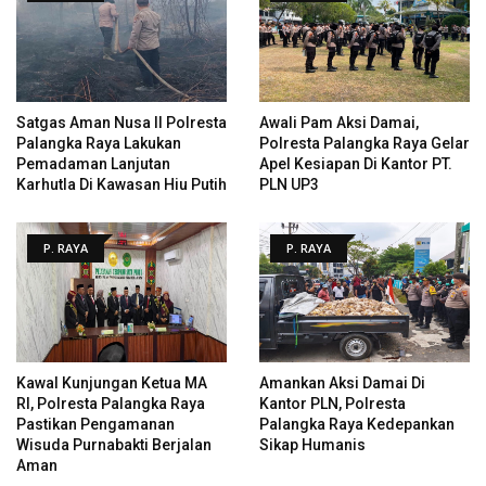
Satgas Aman Nusa II Polresta
Awali Pam Aksi Damai,
Palangka Raya Lakukan
Polresta Palangka Raya Gelar
Pemadaman Lanjutan
Apel Kesiapan Di Kantor PT.
Karhutla Di Kawasan Hiu Putih
PLN UP3
P. RAYA
P. RAYA
Kawal Kunjungan Ketua MA
Amankan Aksi Damai Di
RI, Polresta Palangka Raya
Kantor PLN, Polresta
Pastikan Pengamanan
Palangka Raya Kedepankan
Wisuda Purnabakti Berjalan
Sikap Humanis
Aman