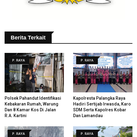
Berita Terkait
P. RAYA
P. RAYA
Polsek Pahandut Identifikasi
Kapolresta Palangka Raya
Kebakaran Rumah, Warung
Hadiri Sertijab Irwasda, Karo
Dan 8 Kamar Kos Di Jalan
SDM Serta Kapolres Kobar
R.A. Kartini
Dan Lamandau
P. RAYA
P. RAYA