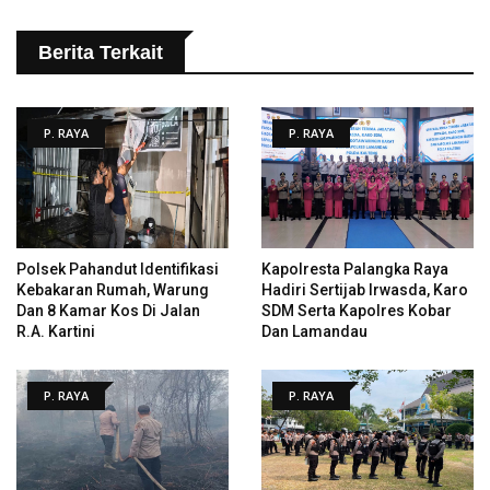
Berita Terkait
P. RAYA
P. RAYA
Polsek Pahandut Identifikasi
Kapolresta Palangka Raya
Kebakaran Rumah, Warung
Hadiri Sertijab Irwasda, Karo
Dan 8 Kamar Kos Di Jalan
SDM Serta Kapolres Kobar
R.A. Kartini
Dan Lamandau
P. RAYA
P. RAYA