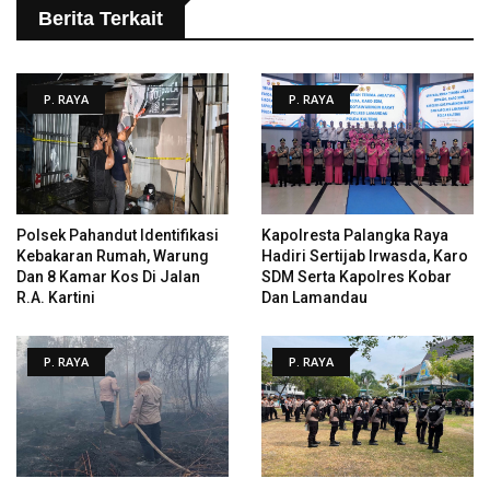
Berita Terkait
P. RAYA
P. RAYA
Polsek Pahandut Identifikasi
Kapolresta Palangka Raya
Kebakaran Rumah, Warung
Hadiri Sertijab Irwasda, Karo
Dan 8 Kamar Kos Di Jalan
SDM Serta Kapolres Kobar
R.A. Kartini
Dan Lamandau
P. RAYA
P. RAYA