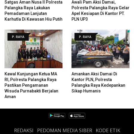
Satgas Aman Nusa II Polresta
Awali Pam Aksi Damai,
Palangka Raya Lakukan
Polresta Palangka Raya Gelar
Pemadaman Lanjutan
Apel Kesiapan Di Kantor PT.
Karhutla Di Kawasan Hiu Putih
PLN UP3
P. RAYA
P. RAYA
Kawal Kunjungan Ketua MA
Amankan Aksi Damai Di
RI, Polresta Palangka Raya
Kantor PLN, Polresta
Pastikan Pengamanan
Palangka Raya Kedepankan
Wisuda Purnabakti Berjalan
Sikap Humanis
Aman
REDAKSI
PEDOMAN MEDIA SIBER
KODE ETIK