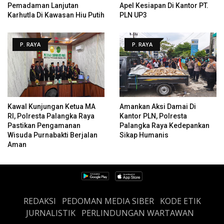
Pemadaman Lanjutan
Apel Kesiapan Di Kantor PT.
Karhutla Di Kawasan Hiu Putih
PLN UP3
P. RAYA
P. RAYA
Kawal Kunjungan Ketua MA
Amankan Aksi Damai Di
RI, Polresta Palangka Raya
Kantor PLN, Polresta
Pastikan Pengamanan
Palangka Raya Kedepankan
Wisuda Purnabakti Berjalan
Sikap Humanis
Aman
REDAKSI
PEDOMAN MEDIA SIBER
KODE ETIK
JURNALISTIK
PERLINDUNGAN WARTAWAN