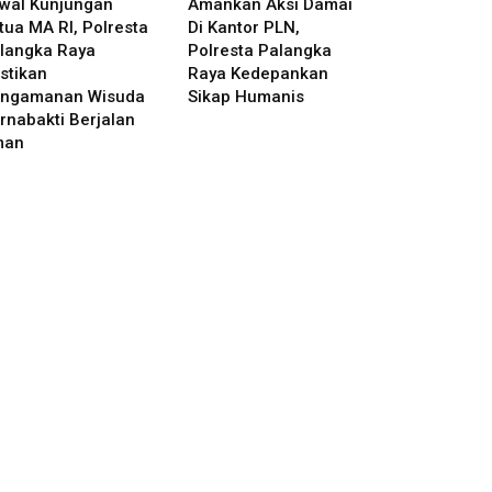
wal Kunjungan
Amankan Aksi Damai
tua MA RI, Polresta
Di Kantor PLN,
langka Raya
Polresta Palangka
stikan
Raya Kedepankan
ngamanan Wisuda
Sikap Humanis
rnabakti Berjalan
man