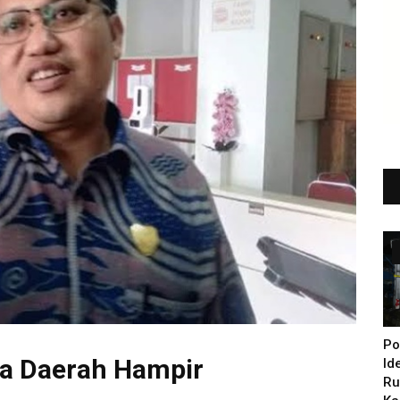
Po
sa Daerah Hampir
Id
Ru