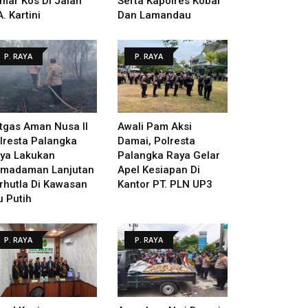
mar Kos Di Jalan
Serta Kapolres Kobar
A. Kartini
Dan Lamandau
P. RAYA
P. RAYA
tgas Aman Nusa II
Awali Pam Aksi
lresta Palangka
Damai, Polresta
ya Lakukan
Palangka Raya Gelar
madaman Lanjutan
Apel Kesiapan Di
rhutla Di Kawasan
Kantor PT. PLN UP3
u Putih
P. RAYA
P. RAYA