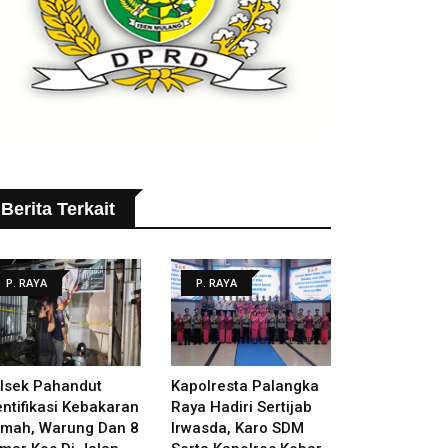
Berita Terkait
P. RAYA
P. RAYA
lsek Pahandut
Kapolresta Palangka
entifikasi Kebakaran
Raya Hadiri Sertijab
mah, Warung Dan 8
Irwasda, Karo SDM