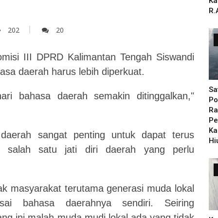
Ka
R.
202
20
misi III DPRD Kalimantan Tengah Siswandi
asa daerah harus lebih diperkuat.
Sa
ari bahasa daerah semakin ditinggalkan,"
Po
Ra
Pe
Ka
daerah sangat penting untuk dapat terus
Hi
n salah satu jati diri daerah yang perlu
yak masyarakat terutama generasi muda lokal
ai bahasa daerahnya sendiri. Seiring
g ini malah muda mudi lokal ada yang tidak