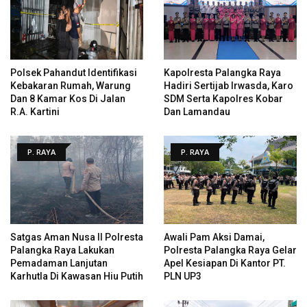
Polsek Pahandut Identifikasi
Kapolresta Palangka Raya
Kebakaran Rumah, Warung
Hadiri Sertijab Irwasda, Karo
Dan 8 Kamar Kos Di Jalan
SDM Serta Kapolres Kobar
R.A. Kartini
Dan Lamandau
P. RAYA
P. RAYA
Satgas Aman Nusa II Polresta
Awali Pam Aksi Damai,
Palangka Raya Lakukan
Polresta Palangka Raya Gelar
Pemadaman Lanjutan
Apel Kesiapan Di Kantor PT.
Karhutla Di Kawasan Hiu Putih
PLN UP3