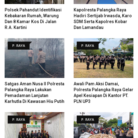
Polsek Pahandut Identifikasi
Kapolresta Palangka Raya
Kebakaran Rumah, Warung
Hadiri Sertijab Irwasda, Karo
Dan 8 Kamar Kos Di Jalan
SDM Serta Kapolres Kobar
R.A. Kartini
Dan Lamandau
P. RAYA
P. RAYA
Satgas Aman Nusa II Polresta
Awali Pam Aksi Damai,
Palangka Raya Lakukan
Polresta Palangka Raya Gelar
Pemadaman Lanjutan
Apel Kesiapan Di Kantor PT.
Karhutla Di Kawasan Hiu Putih
PLN UP3
P. RAYA
P. RAYA