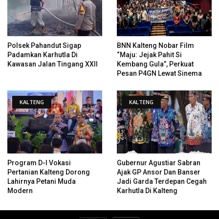
Polsek Pahandut Sigap
BNN Kalteng Nobar Film
Padamkan Karhutla Di
“Maju: Jejak Pahit Si
Kawasan Jalan Tingang XXII
Kembang Gula”, Perkuat
Pesan P4GN Lewat Sinema
KALTENG
KALTENG
Program D-I Vokasi
Gubernur Agustiar Sabran
Pertanian Kalteng Dorong
Ajak GP Ansor Dan Banser
Lahirnya Petani Muda
Jadi Garda Terdepan Cegah
Modern
Karhutla Di Kalteng