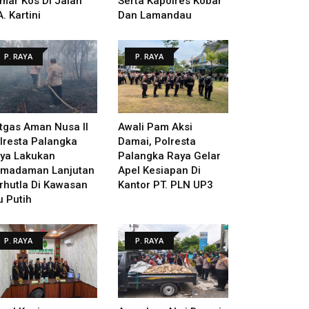
mar Kos Di Jalan
Serta Kapolres Kobar
A. Kartini
Dan Lamandau
P. RAYA
P. RAYA
tgas Aman Nusa II
Awali Pam Aksi
lresta Palangka
Damai, Polresta
ya Lakukan
Palangka Raya Gelar
madaman Lanjutan
Apel Kesiapan Di
rhutla Di Kawasan
Kantor PT. PLN UP3
u Putih
P. RAYA
P. RAYA