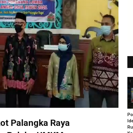
Po
ot Palangka Raya
Id
Ru