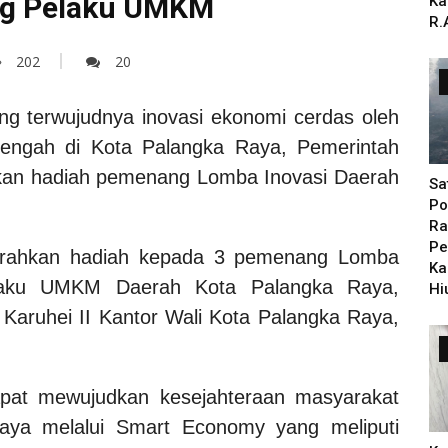
g Pelaku UMKM
Ka
R.
202
20
g terwujudnya inovasi ekonomi cerdas oleh
nengah di Kota Palangka Raya, Pemerintah
an hadiah pemenang Lomba Inovasi Daerah
Sa
Po
Ra
Pe
rahkan hadiah kepada 3 pemenang Lomba
Ka
elaku UMKM Daerah Kota Palangka Raya,
Hi
 Karuhei II Kantor Wali Kota Palangka Raya,
apat mewujudkan kesejahteraan masyarakat
ya melalui Smart Economy yang meliputi