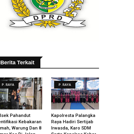
Berita Terkait
P. RAYA
P. RAYA
lsek Pahandut
Kapolresta Palangka
entifikasi Kebakaran
Raya Hadiri Sertijab
mah, Warung Dan 8
Irwasda, Karo SDM