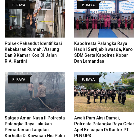
P. RAYA
P. RAYA
Polsek Pahandut Identifikasi
Kapolresta Palangka Raya
Kebakaran Rumah, Warung
Hadiri Sertijab Irwasda, Karo
Dan 8 Kamar Kos Di Jalan
SDM Serta Kapolres Kobar
R.A. Kartini
Dan Lamandau
P. RAYA
P. RAYA
Satgas Aman Nusa II Polresta
Awali Pam Aksi Damai,
Palangka Raya Lakukan
Polresta Palangka Raya Gelar
Pemadaman Lanjutan
Apel Kesiapan Di Kantor PT.
Karhutla Di Kawasan Hiu Putih
PLN UP3