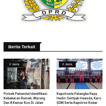
Berita Terkait
P. RAYA
P. RAYA
Polsek Pahandut Identifikasi
Kapolresta Palangka Raya
Kebakaran Rumah, Warung
Hadiri Sertijab Irwasda, Karo
Dan 8 Kamar Kos Di Jalan
SDM Serta Kapolres Kobar