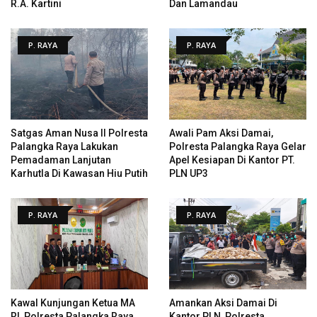
R.A. Kartini
Dan Lamandau
P. RAYA
P. RAYA
Satgas Aman Nusa II Polresta
Awali Pam Aksi Damai,
Palangka Raya Lakukan
Polresta Palangka Raya Gelar
Pemadaman Lanjutan
Apel Kesiapan Di Kantor PT.
Karhutla Di Kawasan Hiu Putih
PLN UP3
P. RAYA
P. RAYA
Kawal Kunjungan Ketua MA
Amankan Aksi Damai Di
RI, Polresta Palangka Raya
Kantor PLN, Polresta