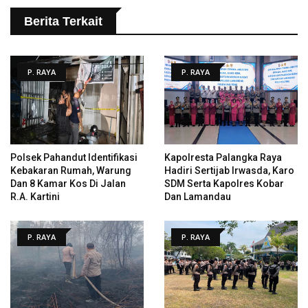
Berita Terkait
P. RAYA
P. RAYA
Polsek Pahandut Identifikasi
Kapolresta Palangka Raya
Kebakaran Rumah, Warung
Hadiri Sertijab Irwasda, Karo
Dan 8 Kamar Kos Di Jalan
SDM Serta Kapolres Kobar
R.A. Kartini
Dan Lamandau
P. RAYA
P. RAYA