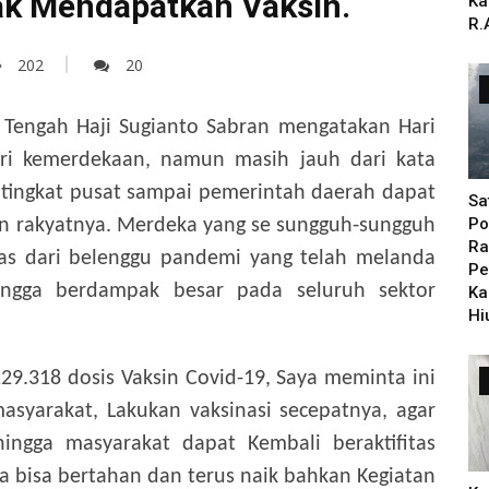
ak Mendapatkan Vaksin.
Ka
R.
202
20
Tengah Haji Sugianto Sabran mengatakan Hari
hari kemerdekaan, namun masih jauh dari kata
i tingkat pusat sampai pemerintah daerah dapat
Sa
Po
n rakyatnya. Merdeka yang se sungguh-sungguh
Ra
as dari belenggu pandemi yang telah melanda
Pe
ngga berdampak besar pada seluruh sektor
Ka
Hi
129.318 dosis Vaksin Covid-19, Saya meminta ini
asyarakat, Lakukan vaksinasi secepatnya, agar
ingga masyarakat dapat Kembali beraktifitas
 bisa bertahan dan terus naik bahkan Kegiatan