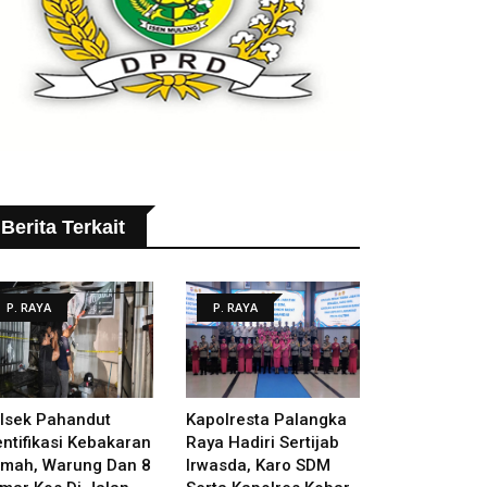
Berita Terkait
P. RAYA
P. RAYA
lsek Pahandut
Kapolresta Palangka
entifikasi Kebakaran
Raya Hadiri Sertijab
mah, Warung Dan 8
Irwasda, Karo SDM