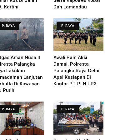
mar Kos Di Jalan
Serta Kapolres Kobar
A. Kartini
Dan Lamandau
P. RAYA
P. RAYA
tgas Aman Nusa II
Awali Pam Aksi
lresta Palangka
Damai, Polresta
ya Lakukan
Palangka Raya Gelar
madaman Lanjutan
Apel Kesiapan Di
rhutla Di Kawasan
Kantor PT. PLN UP3
u Putih
P. RAYA
P. RAYA