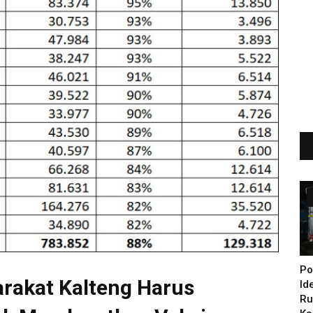
Po
arakat Kalteng Harus
Id
Ru