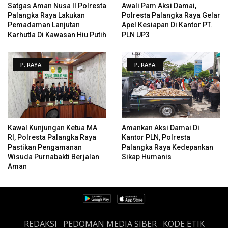
Satgas Aman Nusa II Polresta
Awali Pam Aksi Damai,
Palangka Raya Lakukan
Polresta Palangka Raya Gelar
Pemadaman Lanjutan
Apel Kesiapan Di Kantor PT.
Karhutla Di Kawasan Hiu Putih
PLN UP3
P. RAYA
P. RAYA
Kawal Kunjungan Ketua MA
Amankan Aksi Damai Di
RI, Polresta Palangka Raya
Kantor PLN, Polresta
Pastikan Pengamanan
Palangka Raya Kedepankan
Wisuda Purnabakti Berjalan
Sikap Humanis
Aman
REDAKSI
PEDOMAN MEDIA SIBER
KODE ETIK