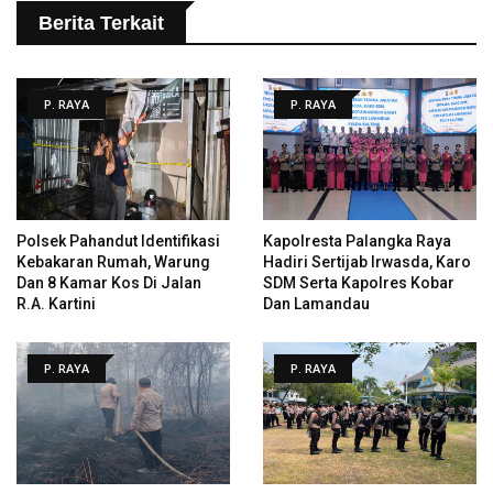
Berita Terkait
P. RAYA
P. RAYA
Polsek Pahandut Identifikasi
Kapolresta Palangka Raya
Kebakaran Rumah, Warung
Hadiri Sertijab Irwasda, Karo
Dan 8 Kamar Kos Di Jalan
SDM Serta Kapolres Kobar
R.A. Kartini
Dan Lamandau
P. RAYA
P. RAYA