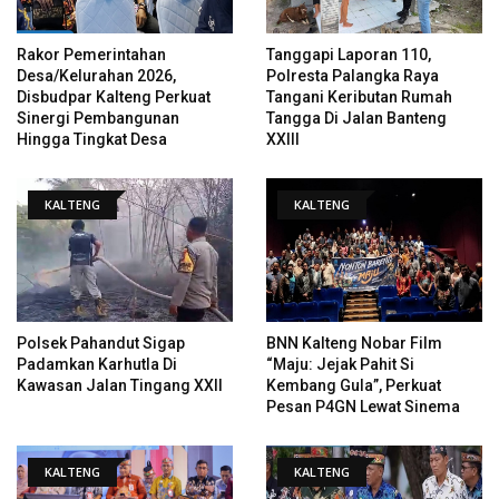
Rakor Pemerintahan
Tanggapi Laporan 110,
Desa/Kelurahan 2026,
Polresta Palangka Raya
Disbudpar Kalteng Perkuat
Tangani Keributan Rumah
Sinergi Pembangunan
Tangga Di Jalan Banteng
Hingga Tingkat Desa
XXIII
KALTENG
KALTENG
Polsek Pahandut Sigap
BNN Kalteng Nobar Film
Padamkan Karhutla Di
“Maju: Jejak Pahit Si
Kawasan Jalan Tingang XXII
Kembang Gula”, Perkuat
Pesan P4GN Lewat Sinema
KALTENG
KALTENG