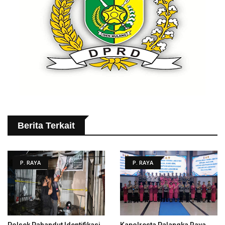
Berita Terkait
P. RAYA
P. RAYA
Polsek Pahandut Identifikasi
Kapolresta Palangka Raya