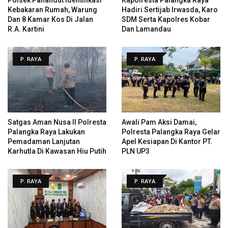
Kebakaran Rumah, Warung
Hadiri Sertijab Irwasda, Karo
Dan 8 Kamar Kos Di Jalan
SDM Serta Kapolres Kobar
R.A. Kartini
Dan Lamandau
P. RAYA
P. RAYA
Satgas Aman Nusa II Polresta
Awali Pam Aksi Damai,
Palangka Raya Lakukan
Polresta Palangka Raya Gelar
Pemadaman Lanjutan
Apel Kesiapan Di Kantor PT.
Karhutla Di Kawasan Hiu Putih
PLN UP3
P. RAYA
P. RAYA