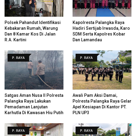
Polsek Pahandut Identifikasi
Kapolresta Palangka Raya
Kebakaran Rumah, Warung
Hadiri Sertijab Irwasda, Karo
Dan 8 Kamar Kos Di Jalan
SDM Serta Kapolres Kobar
R.A. Kartini
Dan Lamandau
P. RAYA
P. RAYA
Satgas Aman Nusa II Polresta
Awali Pam Aksi Damai,
Palangka Raya Lakukan
Polresta Palangka Raya Gelar
Pemadaman Lanjutan
Apel Kesiapan Di Kantor PT.
Karhutla Di Kawasan Hiu Putih
PLN UP3
P. RAYA
P. RAYA