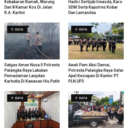
Kebakaran Rumah, Warung
Hadiri Sertijab Irwasda, Karo
Dan 8 Kamar Kos Di Jalan
SDM Serta Kapolres Kobar
R.A. Kartini
Dan Lamandau
P. RAYA
P. RAYA
Satgas Aman Nusa II Polresta
Awali Pam Aksi Damai,
Palangka Raya Lakukan
Polresta Palangka Raya Gelar
Pemadaman Lanjutan
Apel Kesiapan Di Kantor PT.
Karhutla Di Kawasan Hiu Putih
PLN UP3
P. RAYA
P. RAYA