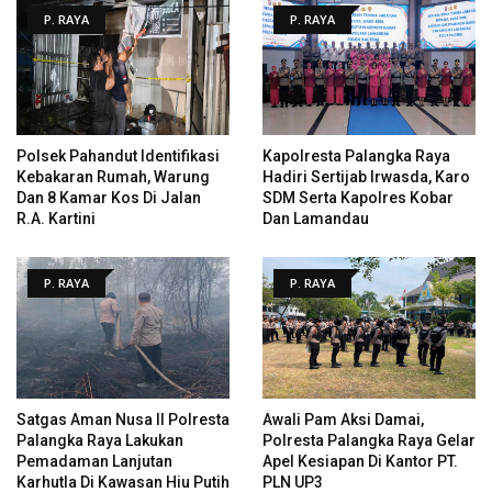
P. RAYA
P. RAYA
Polsek Pahandut Identifikasi
Kapolresta Palangka Raya
Kebakaran Rumah, Warung
Hadiri Sertijab Irwasda, Karo
Dan 8 Kamar Kos Di Jalan
SDM Serta Kapolres Kobar
R.A. Kartini
Dan Lamandau
P. RAYA
P. RAYA
Satgas Aman Nusa II Polresta
Awali Pam Aksi Damai,
Palangka Raya Lakukan
Polresta Palangka Raya Gelar
Pemadaman Lanjutan
Apel Kesiapan Di Kantor PT.
Karhutla Di Kawasan Hiu Putih
PLN UP3