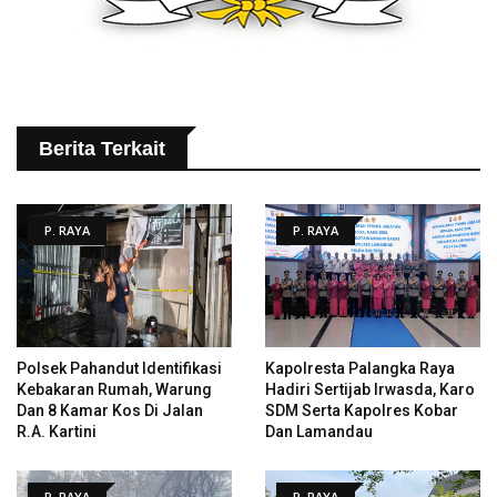
Berita Terkait
P. RAYA
P. RAYA
Polsek Pahandut Identifikasi
Kapolresta Palangka Raya
Kebakaran Rumah, Warung
Hadiri Sertijab Irwasda, Karo
Dan 8 Kamar Kos Di Jalan
SDM Serta Kapolres Kobar
R.A. Kartini
Dan Lamandau
P. RAYA
P. RAYA